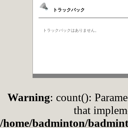
トラックバック
トラックバックはありません。
Warning
: count(): Parame
that implem
/home/badminton/badminto