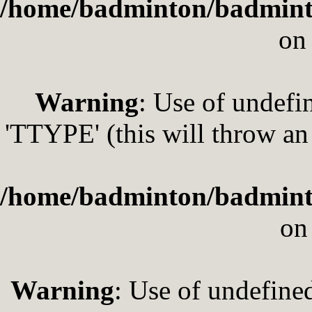
/home/badminton/badmint
on
Warning
: Use of undef
'TTYPE' (this will throw an
/home/badminton/badmint
on
Warning
: Use of undefin