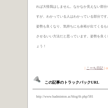
れば大怪我はしません。なかなか見えない部分
すが、わかっている人はわかっている部分です
姿勢も良くなり、気持ちにも余裕が出てくるも
させるいい方法だと思っています。姿勢を良く
ょう！
|
こーち日記
| c
この記事のトラックバックURL
http://www.badminton.ac/blog/tb.php/581