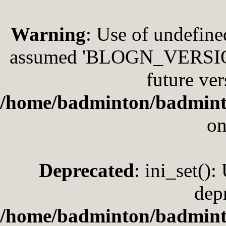
Warning
: Use of undefi
assumed 'BLOGN_VERSION' 
future ve
/home/badminton/badmint
on
Deprecated
: ini_set()
dep
/home/badminton/badmint