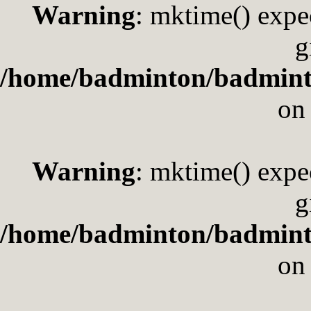
Warning
: mktime() expec
g
/home/badminton/badminto
on
Warning
: mktime() expec
g
/home/badminton/badminto
on