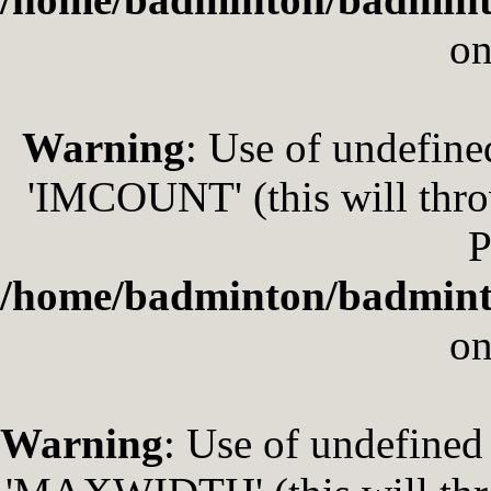
on
Warning
: Use of undefi
'IMCOUNT' (this will throw
P
/home/badminton/badmint
on
Warning
: Use of undefin