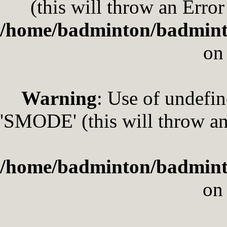
(this will throw an Error
/home/badminton/badmint
on
Warning
: Use of undef
'SMODE' (this will throw an
/home/badminton/badmint
on