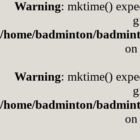
Warning
: mktime() expec
g
/home/badminton/badminto
on
Warning
: mktime() expec
g
/home/badminton/badminto
on