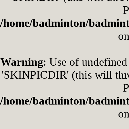
P
/home/badminton/badmint
on
Warning
: Use of undefine
'SKINPICDIR' (this will thr
P
/home/badminton/badmint
on