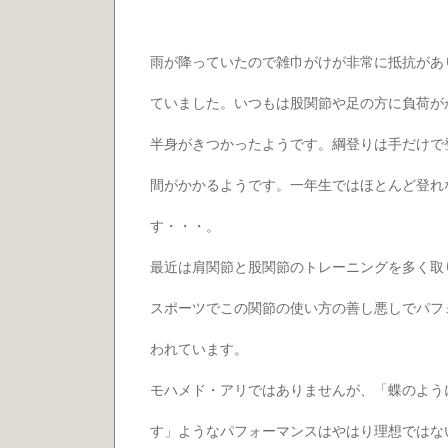
雨が降っていたので雑巾がけが非常に抵抗があ
ていました。いつもは股関節や足の方に負荷が
半身がきつかったようです。綱登りは手だけで
間がかかるようです。一年生ではほとんど登れ
す・・・。
最近は肩関節と股関節のトレーニングを多く取
スポーツでこの関節の使い方の善し悪しでパフ
われています。
モハメド・アリではありませんが、「蝶のよう
す」ようなパフォーマンスはやはり理想ではな