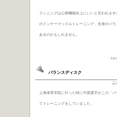
ランニングは心肺機能向上にいいと言われます
のインナーマッスルトレーニング、全身のバラ
あるのかもしれません。
|
トレ
バランスディスク
こ
上海体育学院に行った時に中国選手がこの「バ
てトレーニングをしていました。