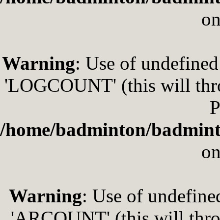
on
Warning
: Use of undefin
'LOGCOUNT' (this will thro
P
/home/badminton/badmint
on
Warning
: Use of undefi
'ARCOUNT' (this will throw