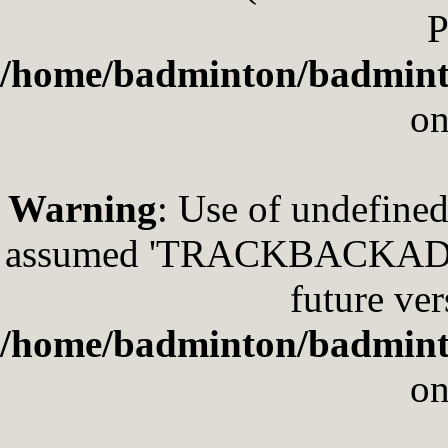
P
/home/badminton/badmint
on
Warning
: Use of undefi
assumed 'TRACKBACKADDR' 
future ve
/home/badminton/badmint
on