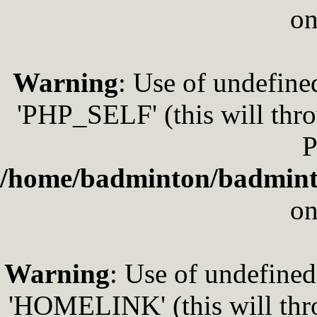
on
Warning
: Use of undefin
'PHP_SELF' (this will thro
P
/home/badminton/badmint
on
Warning
: Use of undefin
'HOMELINK' (this will thro