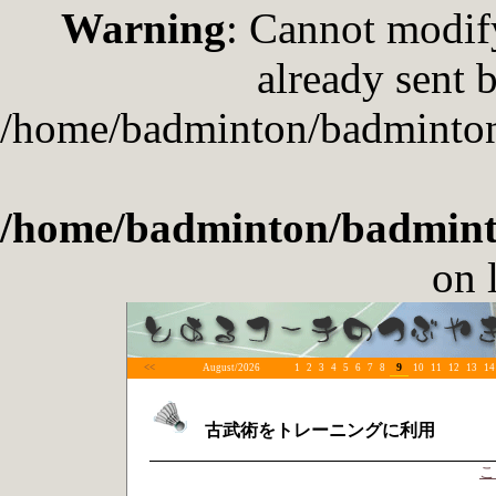
Warning
: Cannot modif
already sent b
/home/badminton/badminton
/home/badminton/badminto
on 
9
<<
August/2026
1
2
3
4
5
6
7
8
10
11
12
13
14
古武術をトレーニングに利用
こ