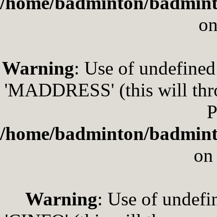
/home/badminton/badmint
on
Warning
: Use of undefin
'MADDRESS' (this will thro
P
/home/badminton/badmint
on
Warning
: Use of undef