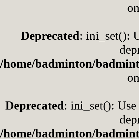
on
Deprecated
: ini_set():
dep
/home/badminton/badmint
on
Deprecated
: ini_set(): Us
dep
/home/badminton/badmint