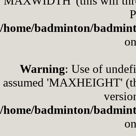
'MAXWIDTH' (this will thro
P
/home/badminton/badmint
on
Warning
: Use of unde
assumed 'MAXHEIGHT' (this 
versio
/home/badminton/badmint
on