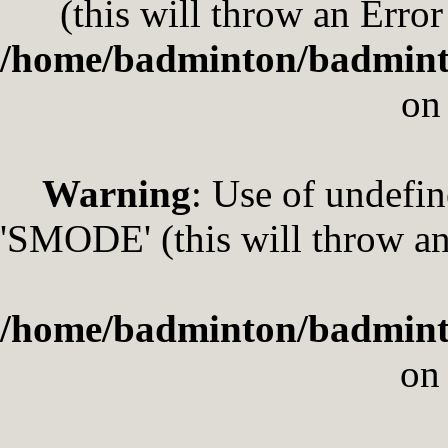
(this will throw an Error
/home/badminton/badmint
on
Warning
: Use of undef
'SMODE' (this will throw an
/home/badminton/badmint
on