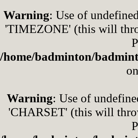
Warning
: Use of undefin
'TIMEZONE' (this will thro
P
/home/badminton/badmint
on
Warning
: Use of undefi
'CHARSET' (this will throw
P