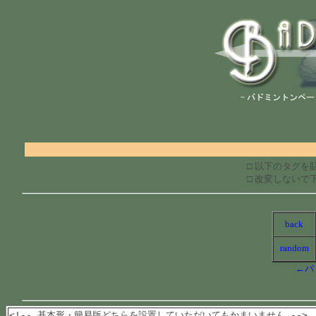
□ 以下のタグを
□ 改変しないで
back
random
←
バ
<!-- 基本形・簡易版どちらを設置していただいてもかまいません -->
